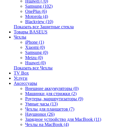
Huawei (70)
Samsung (102)
OnePlus (6)
Motorola (4)
Blackview (10)
Показать все Защитные стекла
Товары BASEUS
Чехлы
iPhone (1)
Xiaomi (0)
Samsung (0)
Meizu (0)
Huawei (0)
Показать все Чехлы
TV Box
Услуги
Аксессуары
Внешние аккумуляторы (0)
Машинки для стрижки (2)
Роутеры, маршрутизаторы (9)
Умные часы (13)
Чехлы для планшетов (7)
Наушники (26)
Зарядное устройство для MacBook (11)
Чехлы на MacBook (4)