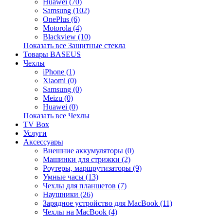
Huawei (70)
Samsung (102)
OnePlus (6)
Motorola (4)
Blackview (10)
Показать все Защитные стекла
Товары BASEUS
Чехлы
iPhone (1)
Xiaomi (0)
Samsung (0)
Meizu (0)
Huawei (0)
Показать все Чехлы
TV Box
Услуги
Аксессуары
Внешние аккумуляторы (0)
Машинки для стрижки (2)
Роутеры, маршрутизаторы (9)
Умные часы (13)
Чехлы для планшетов (7)
Наушники (26)
Зарядное устройство для MacBook (11)
Чехлы на MacBook (4)